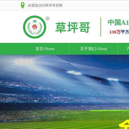
欢迎您访问
草坪哥
官网
中国A
130万
平
首页/Home
关于我们/About
产